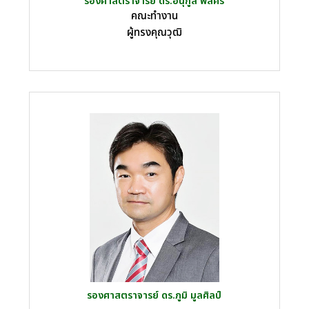
รองศาสตราจารย์ ดร.อนุกูล พลศิริ
คณะทำงาน
ผู้ทรงคุณวุฒิ
รองศาสตราจารย์ ดร.ภูมิ มูลศิลป์